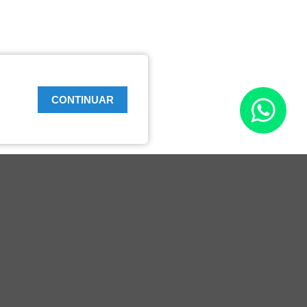
CONTINUAR
Links Úteis
Perguntas Frequentes
Prefeitura de Campo Bom
Delegacia Online
Procon
FCDL
CNDL
Política de Privacidade
Termos de Uso