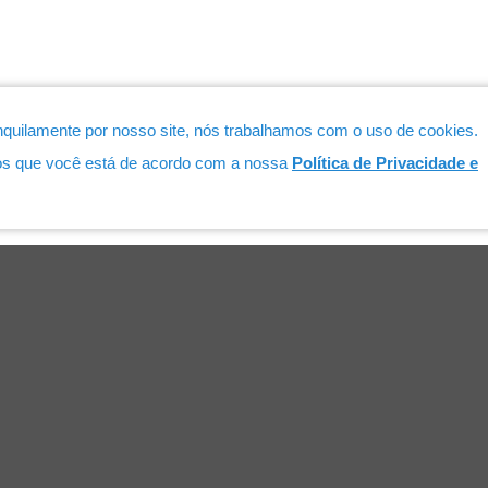
quilamente por nosso site, nós trabalhamos com o uso de cookies.
os que você está de acordo com a nossa
Política de Privacidade e
Serviços
Associados
Lista de Associados
s
to ao Público
o Digital
ão Profissional