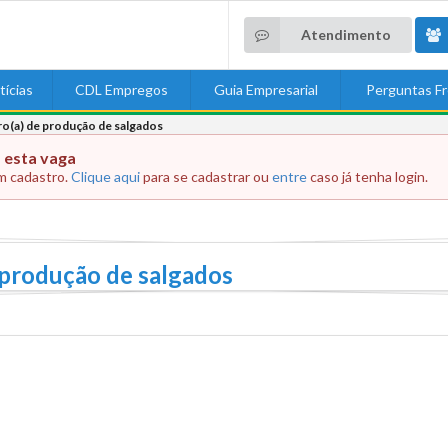
Atendimento
tícias
CDL Empregos
Guia Empresarial
Perguntas F
ro(a) de produção de salgados
 esta vaga
m cadastro.
Clique aqui
para se cadastrar ou
entre
caso já tenha login.
 produção de salgados