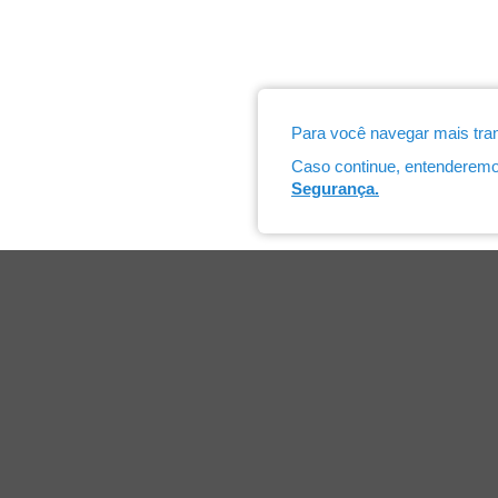
Para você navegar mais tran
Caso continue, entenderem
Segurança.
CDL Campo Bom
Institucional
Convênio
Diretoria
Atendimen
Equipe
Certificad
Ex-presidentes
Capacitaç