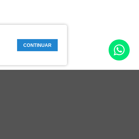
CONTINUAR
Links Úteis
Perguntas Frequentes
Prefeitura de Campo Bom
Delegacia Online
Procon
FCDL
CNDL
Política de Privacidade
Termos de Uso