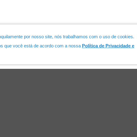
quilamente por nosso site, nós trabalhamos com o uso de cookies.
os que você está de acordo com a nossa
Política de Privacidade e
Serviços
Associados
Lista de Associados
s
to ao Público
o Digital
ão Profissional