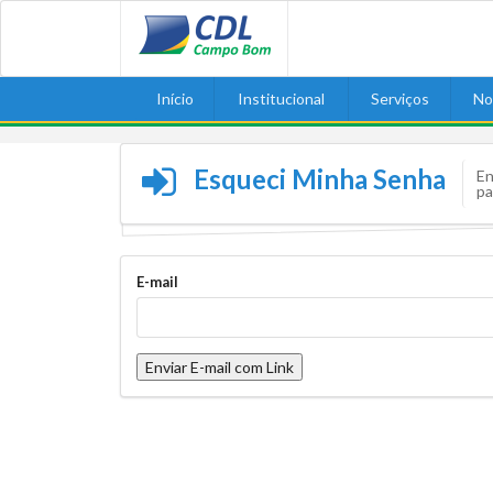
Início
Institucional
Serviços
No
Esqueci Minha Senha
En
pa
E-mail
Enviar E-mail com Link