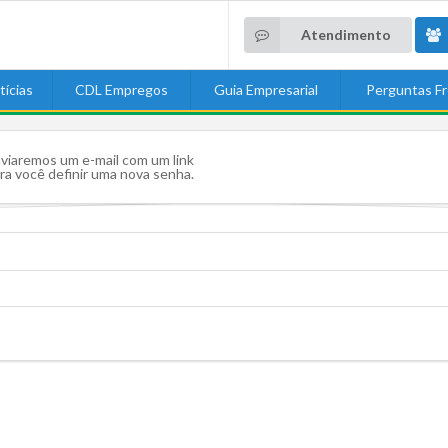
Atendimento
tícias
CDL Empregos
Guia Empresarial
Perguntas F
viaremos um e-mail com um link
ra você definir uma nova senha.