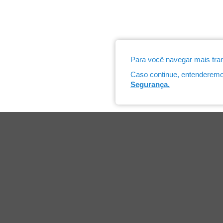
Para você navegar mais tran
Caso continue, entenderem
Segurança.
CDL Campo Bom
Institucional
Convênio
Diretoria
Atendimen
Equipe
Certificad
Ex-presidentes
Capacitaç