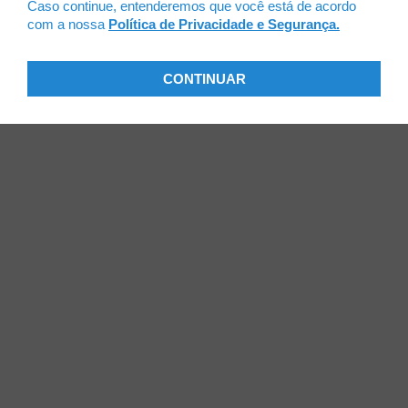
Caso continue, entenderemos que você está de acordo
com a nossa
Política de Privacidade e Segurança.
CONTINUAR
CDL Campo Bom
Institucional
Diretoria
Equipe
Ex-presidentes
Serviços
Convênios
Atendimento ao Público